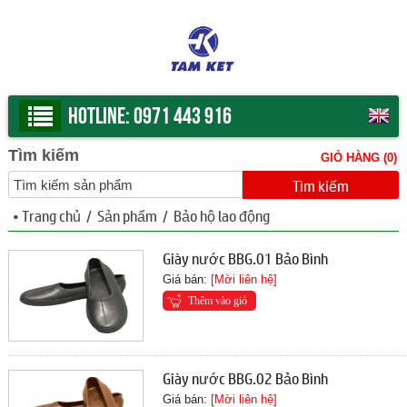
Hotline:
0971 443 916
Tìm kiếm
GIỎ HÀNG (
0
)
•
Trang chủ
/
Sản phẩm
/
Bảo hộ lao động
Giày nước BBG.01 Bảo Bình
Giá bán:
[Mời liên hệ]
Thêm vào giỏ
Giày nước BBG.02 Bảo Bình
Giá bán:
[Mời liên hệ]