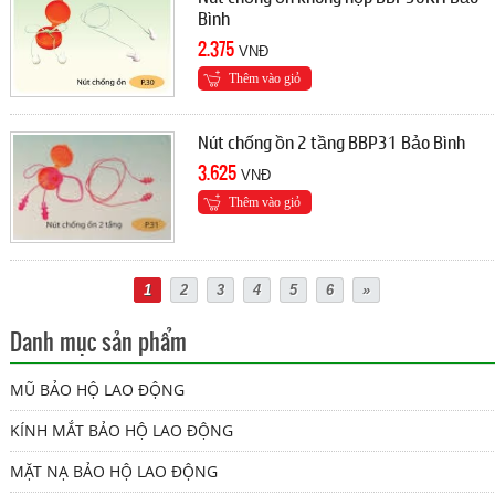
Bình
2.375
VNĐ
Thêm vào giỏ
Nút chống ồn 2 tầng BBP31 Bảo Bình
3.625
VNĐ
Thêm vào giỏ
1
2
3
4
5
6
»
Danh mục sản phẩm
MŨ BẢO HỘ LAO ĐỘNG
KÍNH MẮT BẢO HỘ LAO ĐỘNG
MẶT NẠ BẢO HỘ LAO ĐỘNG