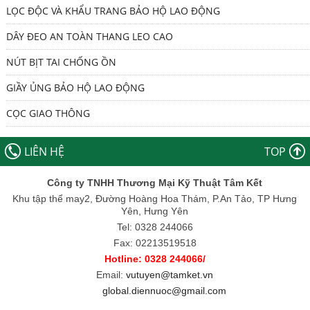
LỌC ĐỘC VÀ KHẨU TRANG BẢO HỘ LAO ĐỘNG
DÂY ĐEO AN TOÀN THANG LEO CAO
NÚT BỊT TAI CHỐNG ỒN
GIẦY ỦNG BẢO HỘ LAO ĐỘNG
CỌC GIAO THÔNG
LIÊN HỆ
TOP
Công ty TNHH Thương Mại Kỹ Thuật Tâm Kết
Khu tập thể may2, Đường Hoàng Hoa Thám, P.An Tảo, TP Hưng
Yên, Hưng Yên
Tel: 0328 244066
Fax: 02213519518
Hotline: 0328 244066/
Email:
vutuyen@tamket.vn
global.diennuoc@gmail.com