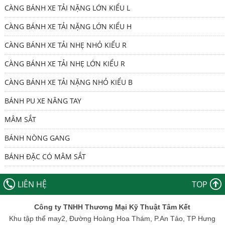
CÀNG BÁNH XE TẢI NẶNG LỚN KIỂU L
CÀNG BÁNH XE TẢI NẶNG LỚN KIỂU H
CÀNG BÁNH XE TẢI NHẸ NHỎ KIỂU R
CÀNG BÁNH XE TẢI NHẸ LỚN KIỂU R
CÀNG BÁNH XE TẢI NẶNG NHỎ KIỂU B
BÁNH PU XE NÂNG TAY
MÂM SẮT
BÁNH NÒNG GANG
BÁNH ĐẶC CÓ MÂM SẮT
LIÊN HỆ
TOP
Công ty TNHH Thương Mại Kỹ Thuật Tâm Kết
Khu tập thể may2, Đường Hoàng Hoa Thám, P.An Tảo, TP Hưng