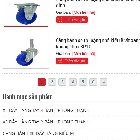
định
Giá bán:
[Mời liên hệ]
Thêm vào giỏ
Càng bánh xe tải nặng nhỏ kiểu B vít xan
không khóa BP10
Giá bán:
[Mời liên hệ]
Thêm vào giỏ
1
2
3
4
5
6
»
Danh mục sản phẩm
XE ĐẨY HÀNG TAY 4 BÁNH PHONG THẠNH
XE ĐẨY HÀNG TAY 2 BÁNH PHONG THẠNH
CÀNG BÁNH XE ĐẨY HÀNG KIỂU M