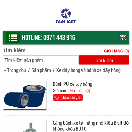
Hotline:
0971 443 916
Tìm kiếm
GIỎ HÀNG (
0
)
•
Trang chủ
/
Sản phẩm
/
Xe đẩy hàng và bánh xe đẩy hàng
Bánh PU xe tay nâng
Giá bán:
[Mời liên hệ]
Thêm vào giỏ
Càng bánh xe tải nặng nhỏ kiểu B vít đỏ
không khóa BU10