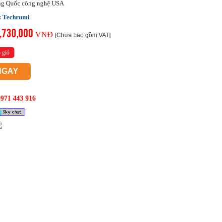
ng Quốc công nghệ USA
:
Techrumi
,730,000
VNĐ
[Chưa bao gồm VAT]
 giỏ
NGAY
0971 443 916