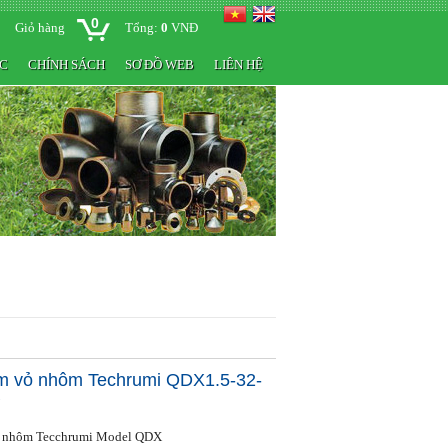
0
Giỏ hàng
Tổng:
0
VNĐ
ỨC
CHÍNH SÁCH
SƠ ĐỒ WEB
LIÊN HỆ
m vỏ nhôm Techrumi QDX1.5-32-
P
 nhôm Tecchrumi Model QDX