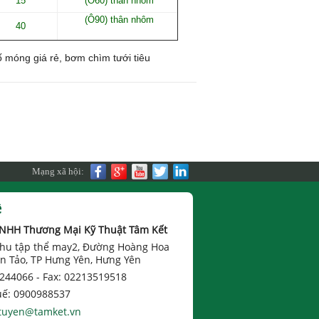
15
(Ô60) thân nhôm
(Ô90) thân nhôm
40
 móng giá rẻ, bơm chìm tưới tiêu
Mạng xã hội:
ệ
TNHH Thương Mại Kỹ Thuật Tâm Kết
 Khu tập thể may2, Đường Hoàng Hoa
n Tảo, TP Hưng Yên, Hưng Yên
 244066 -
Fax: 02213519518
uế: 0900988537
tuyen@tamket.vn