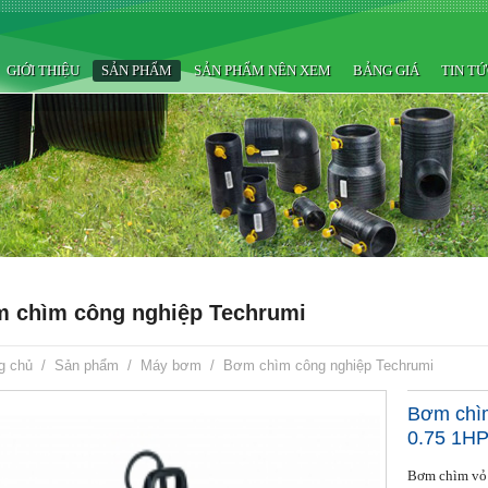
GIỚI THIỆU
SẢN PHẨM
SẢN PHẨM NÊN XEM
BẢNG GIÁ
TIN T
 chìm công nghiệp Techrumi
g chủ
/
Sản phẩm
/
Máy bơm
/
Bơm chìm công nghiệp Techrumi
Bơm chì
0.75 1H
Bơm chìm vỏ