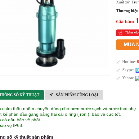
Xuất xứ: Tru
Thương hiệu
1
Giá bán:
Thêm vào
MUA 
Hotline:
Skype:
Yahoo:
THÔNG SỐ KỸ THUẬT
SẢN PHẨM CÙNG LOẠI
 chìm thân nhôm chuyên dùng cho bơm nước sạch và nước thải nhẹ.
t kế phần đầu gang bằng hai cái o ring ( ron ), bảo vệ cực tốt.
 có dầu bảo vệ phốt.
bảo vệ IP68.
ng số kỹ thuật sản phẩm