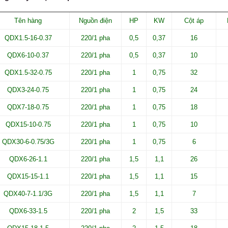
Tên hàng
Nguồn điện
HP
KW
Cột áp
QDX1.5-16-0.37
220/1 pha
0,5
0,37
16
QDX6-10-0.37
220/1 pha
0,5
0,37
10
QDX1.5-32-0.75
220/1 pha
1
0,75
32
QDX3-24-0.75
220/1 pha
1
0,75
24
QDX7-18-0.75
220/1 pha
1
0,75
18
QDX15-10-0.75
220/1 pha
1
0,75
10
QDX30-6-0.75/3G
220/1 pha
1
0,75
6
QDX6-26-1.1
220/1 pha
1,5
1,1
26
QDX15-15-1.1
220/1 pha
1,5
1,1
15
QDX40-7-1.1/3G
220/1 pha
1,5
1,1
7
QDX6-33-1.5
220/1 pha
2
1,5
33