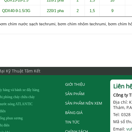
QDX15-18-1.5
220/1 pha
2
1,5
18
QDX40-9-1.5/3G
220/1 pha
2
1,5
9
bơm chìm nước sạch techrumi, bơm chìm nhôm techrumi, bơm chìm hố
ại Kỹ Thuật Tâm Kết
GIỚI THIỆU
Liên h
y hàng và bánh xe đẩy hàng
SẢN PHẨM
Công ty 
 bị phòng cháy chữa cháy
Địa chỉ:
SẢN PHẨM NÊN XEM
 nước nóng ATLANTIC
Thám, P.A
điện
BẢNG GIÁ
Tel: 0328
hống phun sương
Mã số th
TIN TỨC
 bị điện
Email:
vu
CHÍNH SÁCH