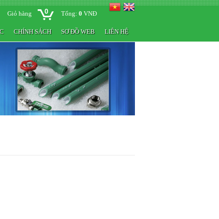
0
Giỏ hàng
Tổng:
0
VNĐ
ỨC
CHÍNH SÁCH
SƠ ĐỒ WEB
LIÊN HỆ