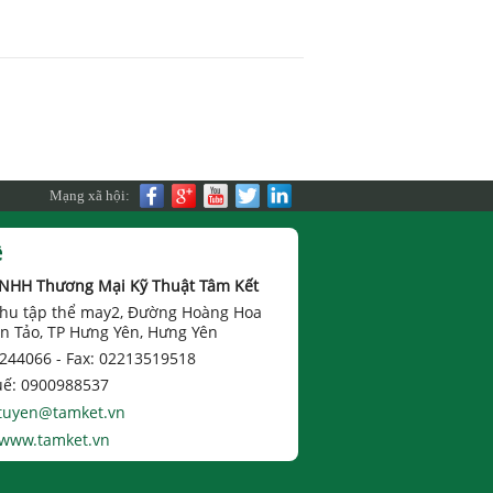
Mạng xã hội:
ệ
TNHH Thương Mại Kỹ Thuật Tâm Kết
 Khu tập thể may2, Đường Hoàng Hoa
n Tảo, TP Hưng Yên, Hưng Yên
 244066 -
Fax: 02213519518
uế: 0900988537
tuyen@tamket.vn
www.tamket.vn