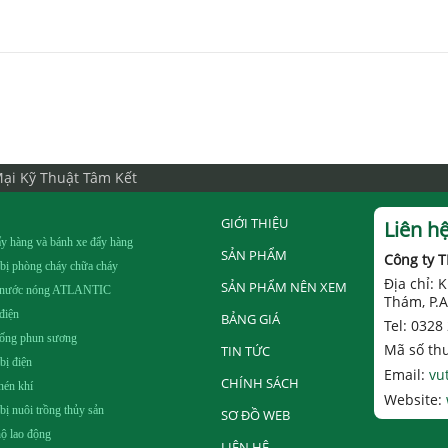
ại Kỹ Thuật Tâm Kết
GIỚI THIỆU
Liên h
y hàng và bánh xe đẩy hàng
SẢN PHẨM
Công ty 
 bị phòng cháy chữa cháy
Địa chỉ:
SẢN PHẨM NÊN XEM
 nước nóng ATLANTIC
Thám, P.A
điện
BẢNG GIÁ
Tel: 0328
hống phun sương
Mã số th
TIN TỨC
 bị điện
Email:
vu
CHÍNH SÁCH
nén khí
Website:
 bị nuôi trồng thủy sản
SƠ ĐỒ WEB
ộ lao động
LIÊN HỆ