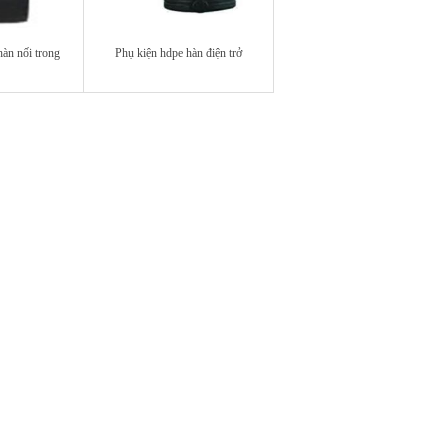
àn nối trong
Phụ kiện hdpe hàn điện trở