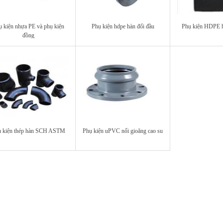
 kiện nhựa PE và phụ kiện
Phụ kiện hdpe hàn đối đầu
Phụ kiện HDPE h
đồng
 kiện thép hàn SCH ASTM
Phụ kiện uPVC nối gioăng cao su