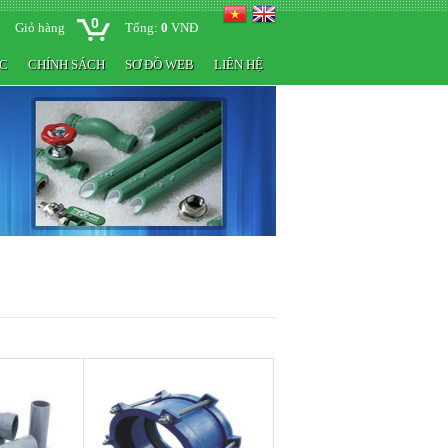
0
Giỏ hàng
Tổng:
0
VNĐ
ỨC
CHÍNH SÁCH
SƠ ĐỒ WEB
LIÊN HỆ