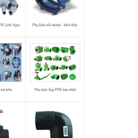
PR Linh Ngọc
Phụ kiện nối nhanh - khởi thủy
n mạ kẽm
Phụ kiện ống PPR hàn nhiệt