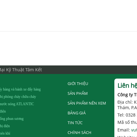
ại Kỹ Thuật Tâm Kết
GIỚI THIỆU
Liên h
y hàng và bánh xe đẩy hàng
SẢN PHẨM
Công ty 
 bị phòng cháy chữa cháy
Địa chỉ:
SẢN PHẨM NÊN XEM
 nước nóng ATLANTIC
Thám, P.A
điện
BẢNG GIÁ
Tel: 0328
hống phun sương
Mã số th
TIN TỨC
 bị điện
Email:
vu
CHÍNH SÁCH
nén khí