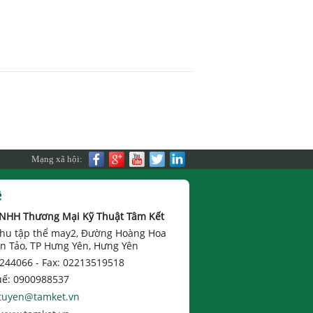
Mạng xã hội:
ệ
TNHH Thương Mại Kỹ Thuật Tâm Kết
 Khu tập thể may2, Đường Hoàng Hoa
n Tảo, TP Hưng Yên, Hưng Yên
 244066 -
Fax: 02213519518
uế: 0900988537
tuyen@tamket.vn