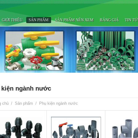
GIỚI THIỆU
SẢN PHẨM
SẢN PHẨM NÊN XEM
BẢNG GIÁ
TIN T
 kiện ngành nước
g chủ
/
Sản phẩm
/
Phụ kiện ngành nước