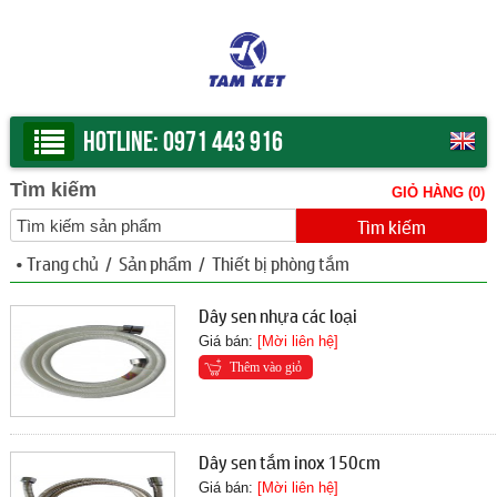
Hotline:
0971 443 916
Tìm kiếm
GIỎ HÀNG (
0
)
•
Trang chủ
/
Sản phẩm
/
Thiết bị phòng tắm
Dây sen nhựa các loại
Giá bán:
[Mời liên hệ]
Thêm vào giỏ
Dây sen tắm inox 150cm
Giá bán:
[Mời liên hệ]