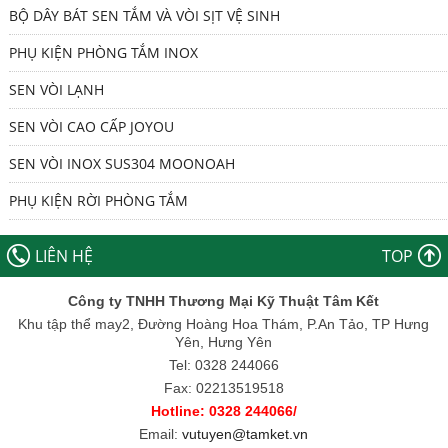
BỘ DÂY BÁT SEN TẮM VÀ VÒI SỊT VỆ SINH
PHỤ KIỆN PHÒNG TẮM INOX
SEN VÒI LẠNH
SEN VÒI CAO CẤP JOYOU
SEN VÒI INOX SUS304 MOONOAH
PHỤ KIỆN RỜI PHÒNG TẮM
LIÊN HỆ
TOP
Công ty TNHH Thương Mại Kỹ Thuật Tâm Kết
Khu tập thể may2, Đường Hoàng Hoa Thám, P.An Tảo, TP Hưng
Yên, Hưng Yên
Tel: 0328 244066
Fax: 02213519518
Hotline: 0328 244066/
Email:
vutuyen@tamket.vn