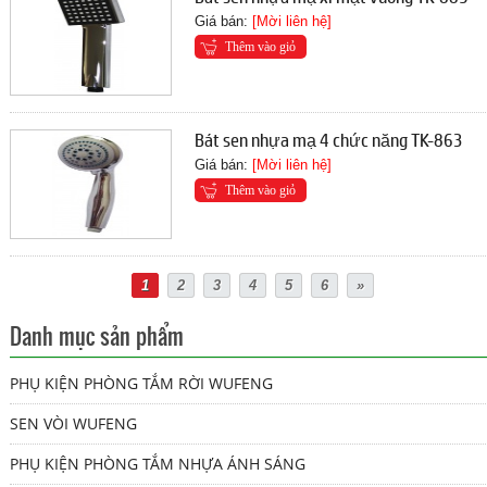
Giá bán:
[Mời liên hệ]
Thêm vào giỏ
Bát sen nhựa mạ 4 chức năng TK-863
Giá bán:
[Mời liên hệ]
Thêm vào giỏ
1
2
3
4
5
6
»
Danh mục sản phẩm
PHỤ KIỆN PHÒNG TẮM RỜI WUFENG
SEN VÒI WUFENG
PHỤ KIỆN PHÒNG TẮM NHỰA ÁNH SÁNG