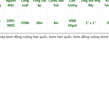
Nguồn
Công
Tổng cột
Chiều sâu
Lưu
Ống hút ống
K
g
điện
suất
áp
hút
lượng
đẩy
lư
-
220V-
6500
370W
20m
8m
1'' x 1''
7
50HZ
lít/giờ
máy bơm đồng ruộng hàn quốc, bơm hàn quốc, bơm đồng ruộng shinil