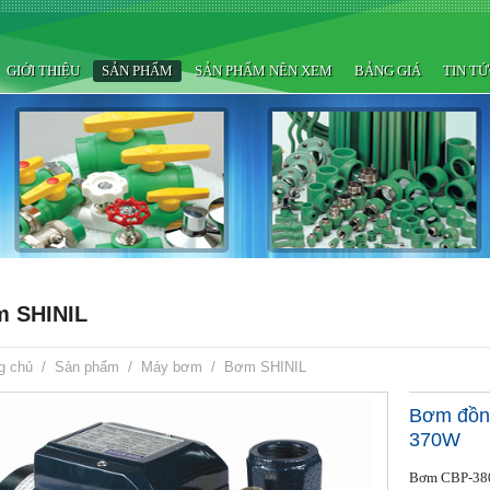
GIỚI THIỆU
SẢN PHẨM
SẢN PHẨM NÊN XEM
BẢNG GIÁ
TIN T
 SHINIL
g chủ
/
Sản phẩm
/
Máy bơm
/
Bơm SHINIL
Bơm đồng
370W
Bơm CBP-38