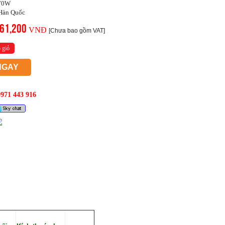
370W
 Hàn Quốc
61,200
VNĐ
[Chưa bao gồm VAT]
 giỏ
NGAY
0971 443 916