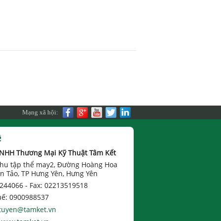
Mạng xã hội:
ệ
TNHH Thương Mại Kỹ Thuật Tâm Kết
 Khu tập thể may2, Đường Hoàng Hoa
n Tảo, TP Hưng Yên, Hưng Yên
 244066 -
Fax: 02213519518
uế: 0900988537
tuyen@tamket.vn