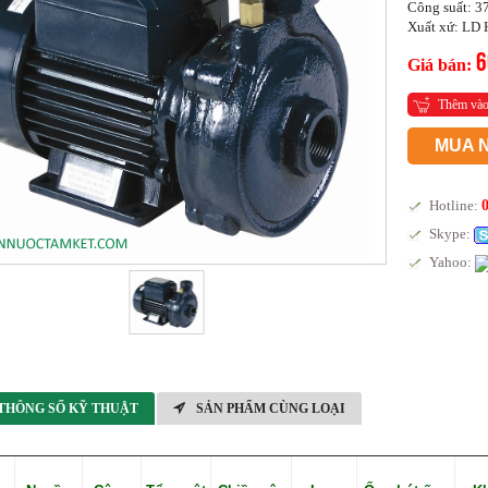
Công suất: 
Xuất xứ: LD
6
Giá bán:
Thêm vào
MUA 
Hotline:
Skype:
Yahoo:
THÔNG SỐ KỸ THUẬT
SẢN PHẨM CÙNG LOẠI