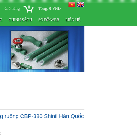
0
Giỏ hàng
Tổng:
0
VNĐ
ỨC
CHÍNH SÁCH
SƠ ĐỒ WEB
LIÊN HỆ
 ruộng CBP-380 Shinil Hàn Quốc
0