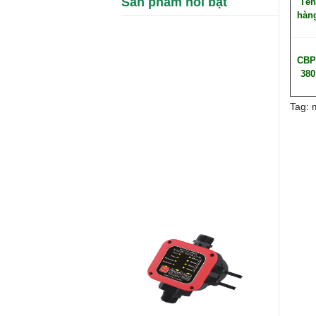
Sản phẩm nổi bật
Tên
hàn
CBP
380
Tag: 
Rơ le thông minh chuyển đổi bơm