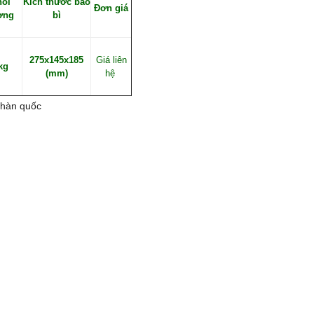
hối
Kích thước bao
Đơn giá
ợng
bì
275x145x185
Giá liên
kg
(mm)
hệ
 hàn quốc