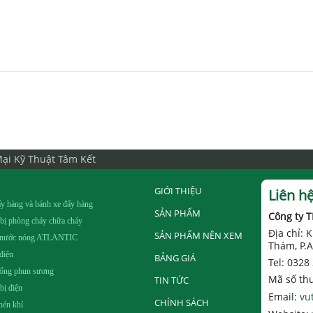
ại Kỹ Thuật Tâm Kết
GIỚI THIỆU
Liên h
y hàng và bánh xe đẩy hàng
SẢN PHẨM
Công ty 
 bị phòng cháy chữa cháy
Địa chỉ:
SẢN PHẨM NÊN XEM
 nước nóng ATLANTIC
Thám, P.A
điện
BẢNG GIÁ
Tel: 0328
hống phun sương
Mã số th
TIN TỨC
 bị điện
Email:
vu
CHÍNH SÁCH
nén khí