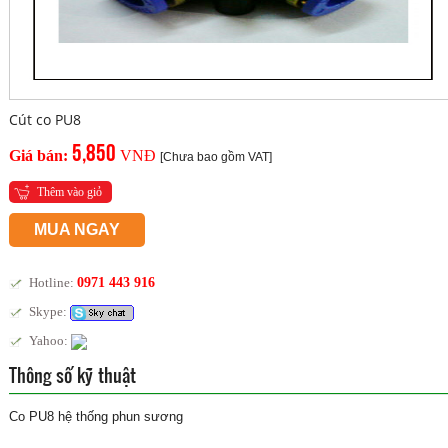
Cút co PU8
5,850
Giá bán:
VNĐ
[Chưa bao gồm VAT]
Thêm vào giỏ
MUA NGAY
Hotline:
0971 443 916
Skype:
Yahoo:
Thông số kỹ thuật
Co PU8 hệ thống phun sương