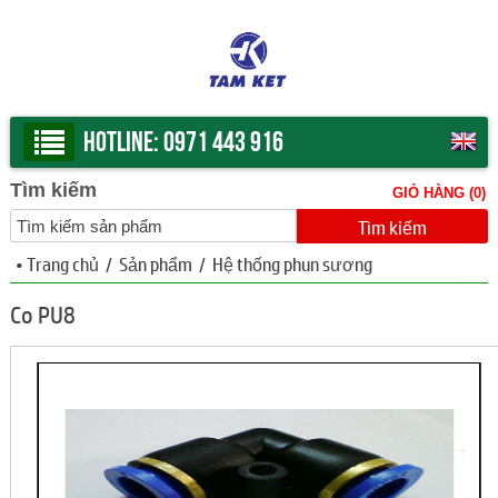
Hotline:
0971 443 916
Tìm kiếm
GIỎ HÀNG (
0
)
•
Trang chủ
/
Sản phẩm
/
Hệ thống phun sương
Co PU8